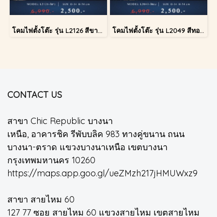
โคมไฟตั้งโต๊ะ รุ่น L2126 สีขาว (ตั้งโต๊ะ)
โคมไฟตั้งโต๊ะ รุ่น L2049 สีทอง (ตั้งโต๊ะ)
CONTACT US
สาขา Chic Republic บางนา
เหนือ, อาคารชิค รีพับบลิค 983 ทางคู่ขนาน ถนน
บางนา-ตราด แขวงบางนาเหนือ เขตบางนา
กรุงเทพมหานคร 10260
https://maps.app.goo.gl/ueZMzh217jHMUWxz9
สาขา สายไหม 60
127 77 ซอย สายไหม 60 แขวงสายไหม เขตสายไหม