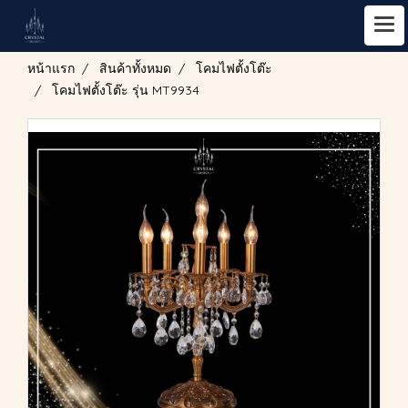
หน้าแรก
สินค้าทั้งหมด
โคมไฟตั้งโต๊ะ
โคมไฟตั้งโต๊ะ รุ่น MT9934