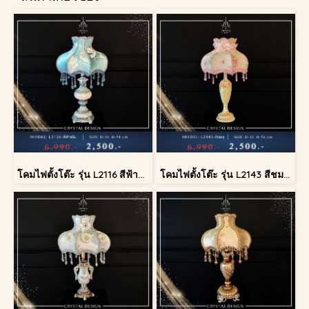
โคมไฟตั้งโต๊ะ รุ่น L2116 สีฟ้าครีม (ตั้งโต๊ะ)
โคมไฟตั้งโต๊ะ รุ่น L2143 สีชมพู (ตั้งโต๊ะ)