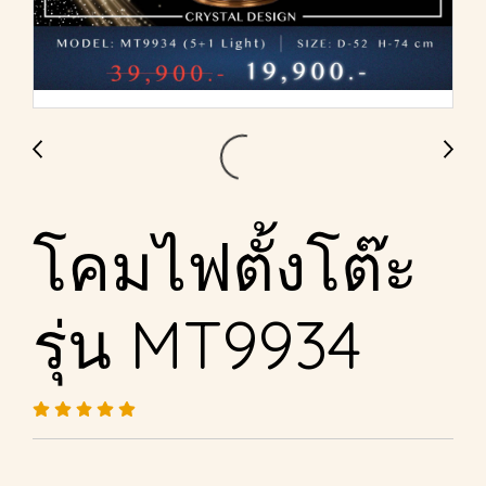
โคมไฟตั้งโต๊ะ
รุ่น MT9934