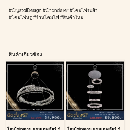
#CrystalDesign #Chandelier #โคมไฟระย้า
#โคมไฟหรู #ร้านโคมไฟ #สินค้าใหม่
สินค้าเกี่ยวข้อง
โคมไฟเพดาน แชนเดอเลียร์ รุ่น 1227
โคมไฟเพดาน แชนเดอเลียร์ รุ่น 183586