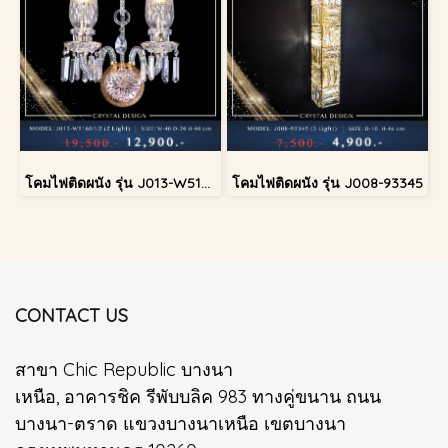
โคมไฟติดผนัง รุ่น J013-W51601/2
โคมไฟติดผนัง รุ่น J008-93345
CONTACT US
สาขา Chic Republic บางนา
เหนือ, อาคารชิค รีพับบลิค 983 ทางคู่ขนาน ถนน
บางนา-ตราด แขวงบางนาเหนือ เขตบางนา