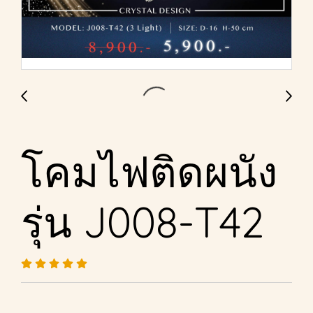
โคมไฟติดผนัง
รุ่น J008-T42