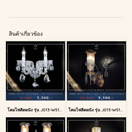
สินค้าเกี่ยวข้อง
โคมไฟติดผนัง รุ่น J013-W51349/2
โคมไฟติดผนัง รุ่น J013-W51349/2