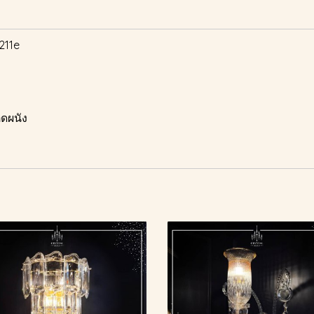
211e
ดผนัง