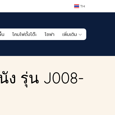
TH
ื้น
โคมไฟตั้งโต๊ะ
โซฟา
เพิ่มเติม
ง รุ่น J008-