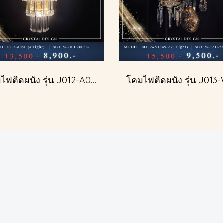
โคมไฟติดผนัง รุ่น J012-A050