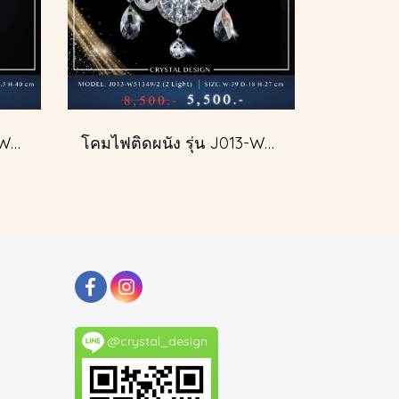
โคมไฟติดผนัง รุ่น J013-W51349/2
โคมไฟติดผนัง รุ่น J013-W51349/2
@crystal_design