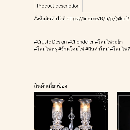
Product description
สั่งซื้อสินค้าได้ที่
https://line.me/R/ti/p/@kaf3
#CrystalDesign #Chandelier #โคมไฟระย้า
#โคมไฟหรู #ร้านโคมไฟ #สินค้าใหม่ #โคมไฟติ
สินค้าเกี่ยวข้อง