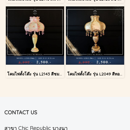
โคมไฟตั้งโต๊ะ รุ่น L2143 สีชมพู (ตั้งโต๊ะ)
โคมไฟตั้งโต๊ะ รุ่น L2049 สีทอง (ตั้งโต๊ะ)
CONTACT US
สาขา Chic Republic บางนา