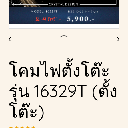
โคมไฟตั้งโต๊ะ
รุ่น 16329T (ตั้ง
โต๊ะ)