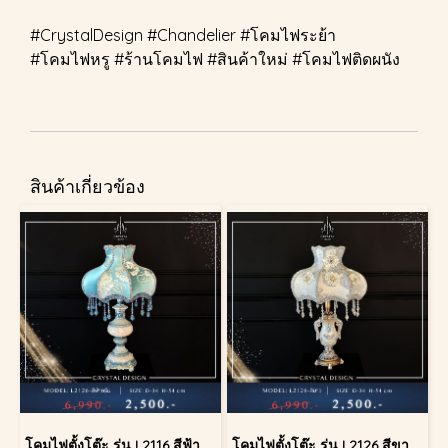
#CrystalDesign #Chandelier #โคมไฟระย้า
#โคมไฟหรู #ร้านโคมไฟ #สินค้าใหม่ #โคมไฟติดผนัง
สินค้าเกี่ยวข้อง
โคมไฟตั้งโต๊ะ รุ่น L2116 สีฟ้าครีม (ตั้งโต๊ะ)
โคมไฟตั้งโต๊ะ รุ่น L2126 สีขาว (ตั้งโต๊ะ)