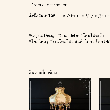
Product description
สั่งซื้อสินค้าได้ที่
https://line.me/R/ti/p/@kaf3
#CrystalDesign #Chandelier #โคมไฟระย้า
#โคมไฟหรู #ร้านโคมไฟ #สินค้าใหม่ #โคมไฟติ
สินค้าเกี่ยวข้อง