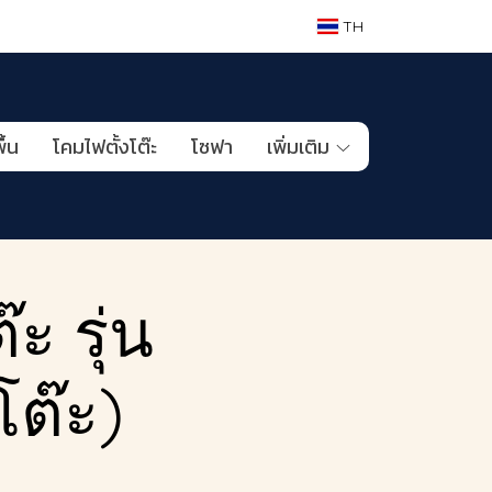
TH
ื้น
โคมไฟตั้งโต๊ะ
โซฟา
เพิ่มเติม
ะ รุ่น
โต๊ะ)