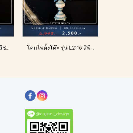
โคมไฟตั้งโต๊ะ รุ่น L2143 สีชมพู (ตั้งโต๊ะ)
โคมไฟตั้งโต๊ะ รุ่น L2116 สีฟ้าครีม (ตั้งโต๊ะ)
@crystal_design