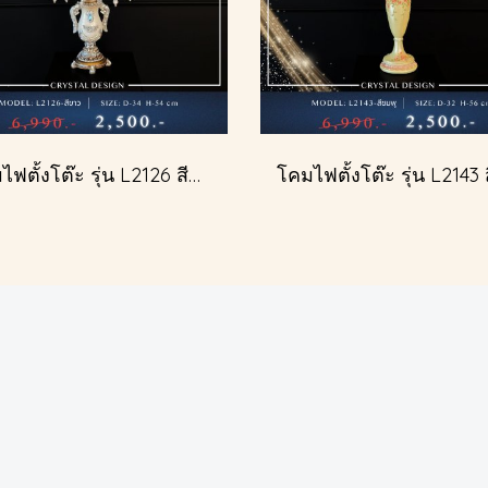
โคมไฟตั้งโต๊ะ รุ่น L2126 สีขาว (ตั้งโต๊ะ)