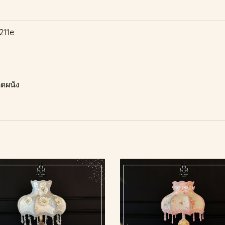
211e
ดผนัง