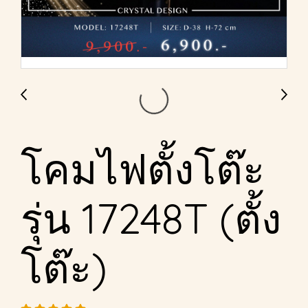
โคมไฟตั้งโต๊ะ
รุ่น 17248T (ตั้ง
โต๊ะ)