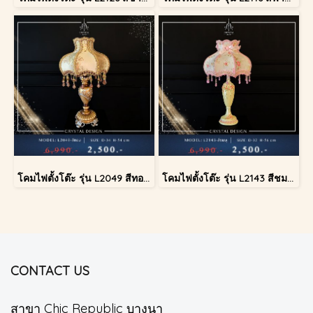
โคมไฟตั้งโต๊ะ รุ่น L2049 สีทอง (ตั้งโต๊ะ)
โคมไฟตั้งโต๊ะ รุ่น L2143 สีชมพู (ตั้งโต๊ะ)
CONTACT US
สาขา Chic Republic บางนา