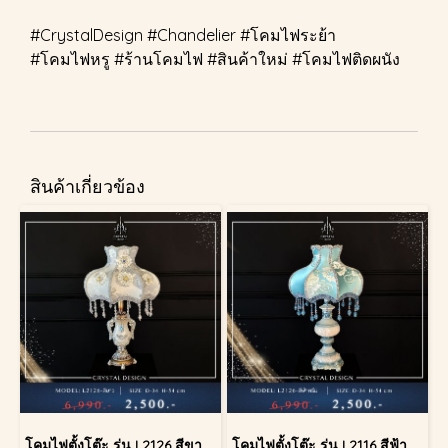
#CrystalDesign #Chandelier #โคมไฟระย้า
#โคมไฟหรู #ร้านโคมไฟ #สินค้าใหม่ #โคมไฟติดผนัง
สินค้าเกี่ยวข้อง
โคมไฟตั้งโต๊ะ รุ่น L2126 สีขาว (ตั้งโต๊ะ)
โคมไฟตั้งโต๊ะ รุ่น L2116 สีฟ้าครีม (ตั้งโต๊ะ)