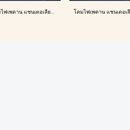
โคมไฟเพดาน แชนเดอเลียร์ รุ่น 1227