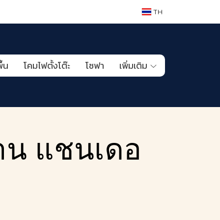
TH
ื้น
โคมไฟตั้งโต๊ะ
โซฟา
เพิ่มเติม
าน แชนเดอ