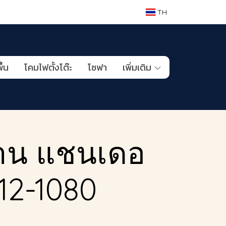
TH
ื้น
โคมไฟตั้งโต๊ะ
โซฟา
เพิ่มเติม
าน แชนเดอ
J012-1080