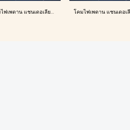
โคมไฟเพดาน แชนเดอเลียร์ รุ่น 1227