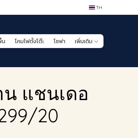
TH
ื้น
โคมไฟตั้งโต๊ะ
โซฟา
เพิ่มเติม
าน แชนเดอ
96299/20