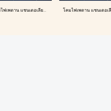
โคมไฟเพดาน แชนเดอเลียร์ รุ่น A028-D40